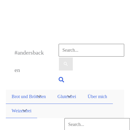
Zum
Inhalt
springen
Suchen
#andersback
nach:
en
Suchen
Brot und Brötchen
Glutenfrei
Über mich
Weizenfrei
Suchen