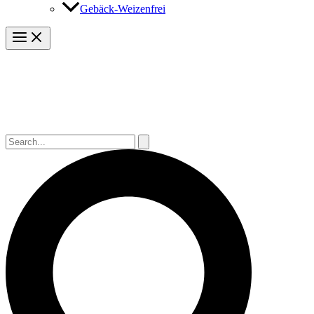
Gebäck-Weizenfrei
Suchen
nach:
Suchen