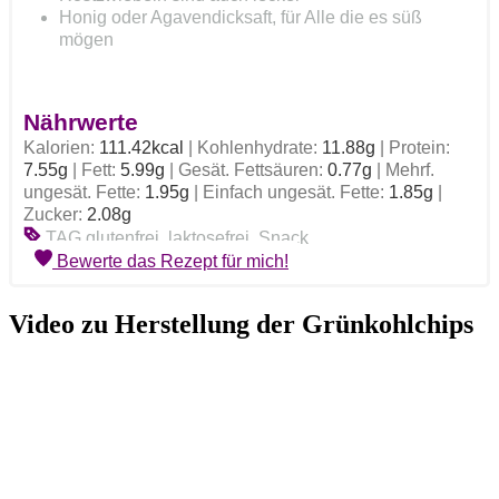
Honig oder Agavendicksaft, für Alle die es süß
mögen
Nährwerte
Kalorien:
111.42
kcal
|
Kohlenhydrate:
11.88
g
|
Protein:
7.55
g
|
Fett:
5.99
g
|
Gesät. Fettsäuren:
0.77
g
|
Mehrf.
ungesät. Fette:
1.95
g
|
Einfach ungesät. Fette:
1.85
g
|
Zucker:
2.08
g
TAG
glutenfrei, laktosefrei, Snack
Bewerte das Rezept für mich!
Video zu Herstellung der Grünkohlchips