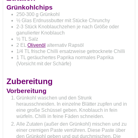
Grünkohlchips
250-300
g
Grünkohl
½
Glas
Erdnussbutter mit Stücke
Chrunchy
2-3
Stück
Knoblauchzehen
je nach Größe oder
ganulierter Knoblauch
½
TL
Salz
2
EL
Olivenöl
alternativ Rapsöl
1/4
TL
frische Chilli
ersatzweise getrocknete Chilli
1
TL
geräuchertes Paprika
normales Paprika
(Vorsicht mit der Schärfe)
Zubereitung
Vorbereitung
Grünkohl waschen und den Strunk
herausschneiden. In einzelne Blätter zupfen und in
eine große Schüssel geben. Knoblauch in fein
würfeln. Chilli in feine Fäden schneiden.
Alle Zutaten (außer den Grünkohl) mischen und zu
einer cremigen Paste verrühren. Diese Paste über
den Grünkohl geben und gut durchmischen. Die