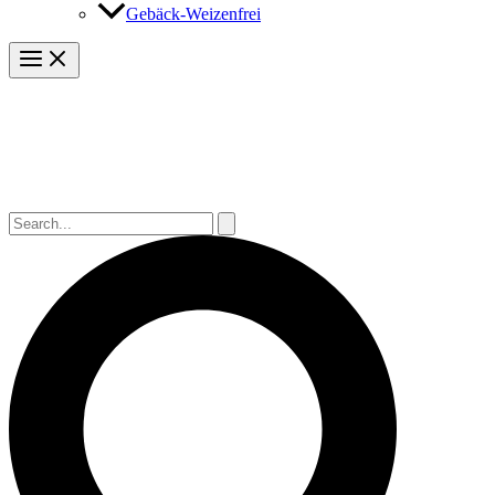
Gebäck-Weizenfrei
Suchen
nach:
Suchen