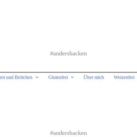
#andersbacken
rot und Brötchen
Glutenfrei
Über mich
Weizenfrei
#andersbacken