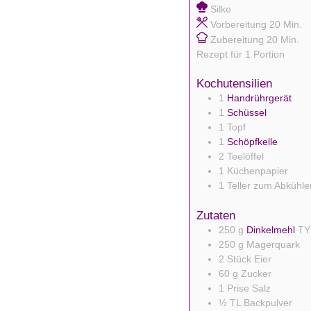
Silke
Minute
Vorbereitung
20
Min.
Minute
Zubereitung
20
Min.
Rezept für
1
Portion
Kochutensilien
1
Handrührgerät
1
Schüssel
1 Topf
1
Schöpfkelle
2 Teelöffel
1 Küchenpapier
1 Teller
zum Abkühle
Zutaten
250
g
Dinkelmehl
TY
250
g
Magerquark
2
Stück
Eier
60
g
Zucker
1
Prise Salz
½
TL
Backpulver