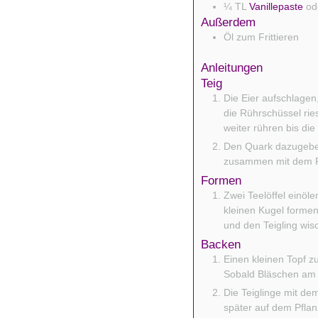
¼
TL
Vanillepaste
od
Außerdem
Öl zum Frittieren
Anleitungen
Teig
Die Eier aufschlagen
die Rührschüssel rie
weiter rühren bis die
Den Quark dazugeben
zusammen mit dem Rü
Formen
Zwei Teelöffel einöl
kleinen Kugel formen
und den Teigling wis
Backen
Einen kleinen Topf zu
Sobald Bläschen am H
Die Teiglinge mit de
später auf dem Pflan