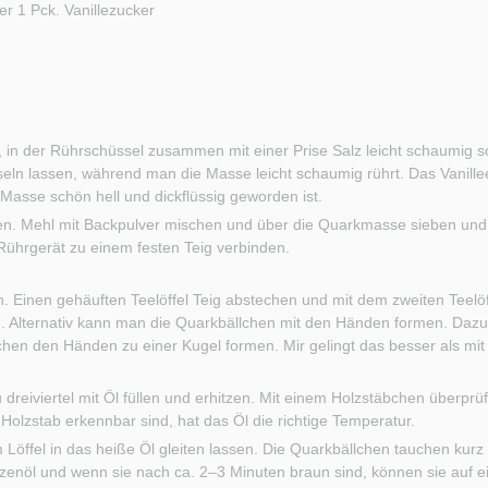
er 1 Pck. Vanillezucker
, in der Rührschüssel zusammen mit einer Prise Salz leicht schaumig 
seln lassen, während man die Masse leicht schaumig rührt. Das Vanill
 Masse schön hell und dickflüssig geworden ist.
. Mehl mit Backpulver mischen und über die Quarkmasse sieben und u
hrgerät zu einem festen Teig verbinden.
en. Einen gehäuften Teelöffel Teig abstechen und mit dem zweiten Teelö
. Alternativ kann man die Quarkbällchen mit den Händen formen. Dazu
chen den Händen zu einer Kugel formen. Mir gelingt das besser als mit 
 dreiviertel mit Öl füllen und erhitzen. Mit einem Holzstäbchen überprüf
olzstab erkennbar sind, hat das Öl die richtige Temperatur.
m Löffel in das heiße Öl gleiten lassen. Die Quarkbällchen tauchen kur
zenöl und wenn sie nach ca. 2–3 Minuten braun sind, können sie auf ei