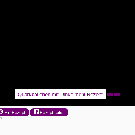
Quarkbällchen mit Dinkelmehl Rezept
Pin Rezept
Rezept teilen
t?