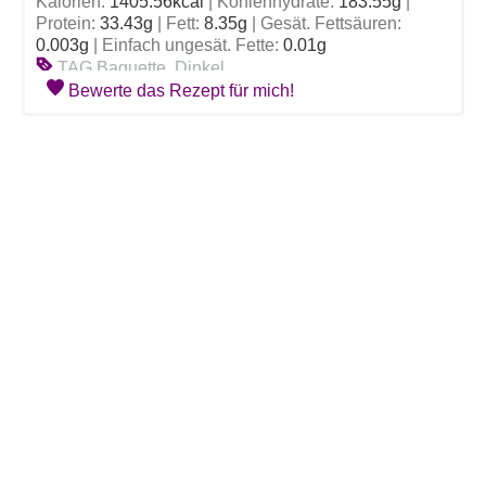
Kalorien:
1405.56
kcal
|
Kohlenhydrate:
183.55
g
|
Protein:
33.43
g
|
Fett:
8.35
g
|
Gesät. Fettsäuren:
0.003
g
|
Einfach ungesät. Fette:
0.01
g
TAG
Baguette, Dinkel
Bewerte das Rezept für mich!