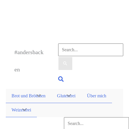
Zum
Inhalt
springen
Suchen
#andersback
nach:
en
Suchen
Brot und Brötchen
Glutenfrei
Über mich
Weizenfrei
Suchen