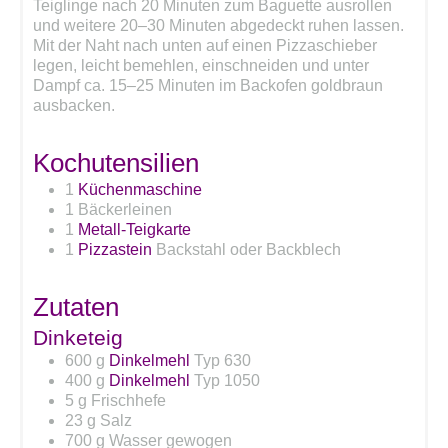
Teiglinge nach 20 Minuten zum Baguette ausrollen
und weitere 20–30 Minuten abgedeckt ruhen lassen.
Mit der Naht nach unten auf einen Pizzaschieber
legen, leicht bemehlen, einschneiden und unter
Dampf ca. 15–25 Minuten im Backofen goldbraun
ausbacken.
Kochutensilien
1
Küchenmaschine
1 Bäckerleinen
1
Metall-Teigkarte
1
Pizzastein
Backstahl oder Backblech
Zutaten
Dinketeig
600
g
Dinkelmehl
Typ 630
400
g
Dinkelmehl
Typ 1050
5
g
Frischhefe
23
g
Salz
700
g
Wasser
gewogen