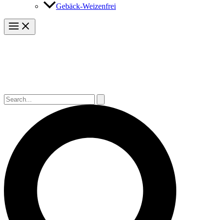
Gebäck-Weizenfrei
Suchen
nach:
Suchen