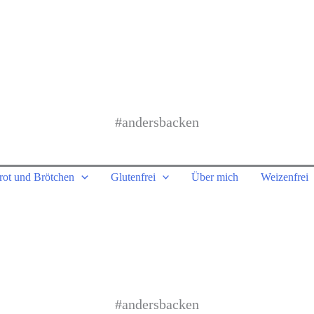
#andersbacken
rot und Brötchen
Glutenfrei
Über mich
Weizenfrei
#andersbacken