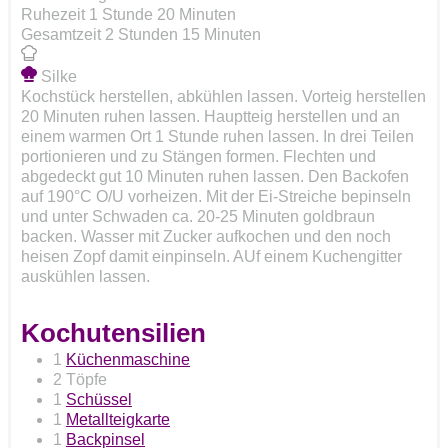
Ruhezeit
Stunde
Minuten
Ruhezeit
1
Stunde
20
Minuten
Stunden
Minuten
Gesamtzeit
2
Stunden
15
Minuten
Silke
Kochstück herstellen, abkühlen lassen. Vorteig herstellen
20 Minuten ruhen lassen. Hauptteig herstellen und an
einem warmen Ort 1 Stunde ruhen lassen. In drei Teilen
portionieren und zu Stängen formen. Flechten und
abgedeckt gut 10 Minuten ruhen lassen. Den Backofen
auf 190°C O/U vorheizen. Mit der Ei-Streiche bepinseln
und unter Schwaden ca. 20-25 Minuten goldbraun
backen. Wasser mit Zucker aufkochen und den noch
heisen Zopf damit einpinseln. AUf einem Kuchengitter
auskühlen lassen.
Kochutensilien
1
Küchenmaschine
2 Töpfe
1
Schüssel
1
Metallteigkarte
1
Backpinsel