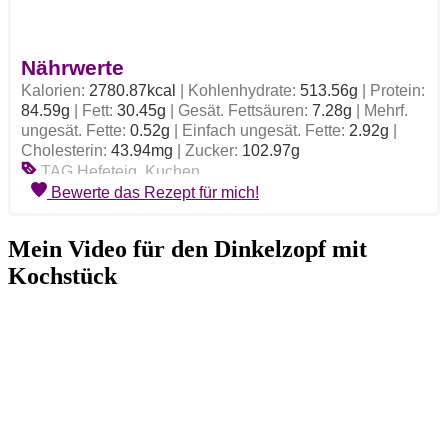
Nährwerte
Kalorien:
2780.87
kcal
|
Kohlenhydrate:
513.56
g
|
Protein:
84.59
g
|
Fett:
30.45
g
|
Gesät. Fettsäuren:
7.28
g
|
Mehrf.
ungesät. Fette:
0.52
g
|
Einfach ungesät. Fette:
2.92
g
|
Cholesterin:
43.94
mg
|
Zucker:
102.97
g
TAG
Hefeteig, Kuchen
Bewerte das Rezept für mich!
Mein Video für den Dinkelzopf mit
Kochstück