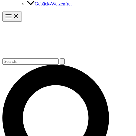
Gebäck-Weizenfrei
Suchen
nach:
Suchen