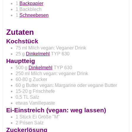
1
Backpapier
1 Backblech
1
Schneebesen
Zutaten
Kochstück
75
ml
Milch
vegan: Veganer Drink
25
g
Dinkelmehl
TYP 630
Hauptteig
500
g
Dinkelmehl
TYP 630
250
ml
Milch
vegan: veganer Drink
60-80
g
Zucker
60
g
Butter
vegan: Margarine oder vegane Butter
15-20
g
Frischhefe
0,5
TL
Salz
etwas Vanillepaste
Ei-Einstreich (vegan: weg lassen)
1
Stück
Ei
Größe "M"
2
Prisen
Salz
Zuckerlösung