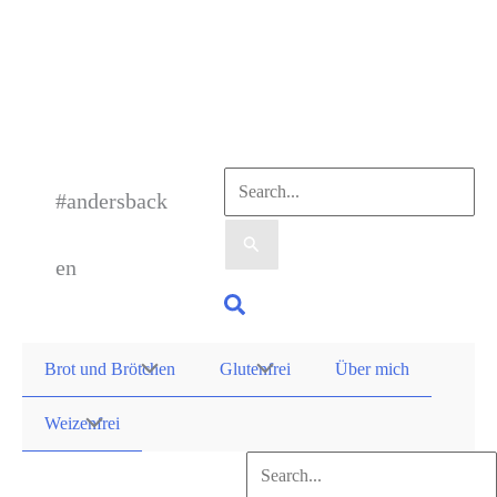
Zum
Inhalt
springen
Suchen
#andersback
nach:
en
Suchen
Brot und Brötchen
Glutenfrei
Über mich
Weizenfrei
Suchen