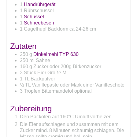
1
Handrührgerät
1 Rührschüssel
1
Schüssel
1
Schneebesen
1 Gugelhupf Backform ca 24-26 cm
Zutaten
250
g
Dinkelmehl TYP 630
250
ml
Sahne
160
g
Zucker oder 200g Birkenzucker
3
Stück
Eier Größe M
1
TL
Backpulver
½
TL
Vanillepaste oder Mark einer Vanilleschote
3
Tropfen
Bittermandelöl optional
Zubereitung
Den Backofen auf 160°C Umluft vorheizen.
Die Eier aufschlagen und zusammen mit dem
Zucker mind. 8 Minuten schaumig schlagen. Die
Masse sollte cremig und hell sein.