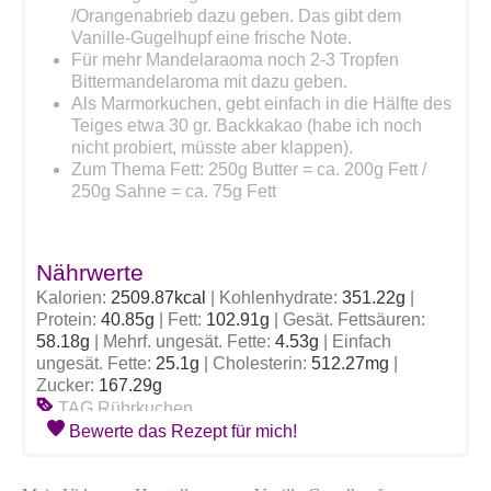
/Orangenabrieb dazu geben. Das gibt dem
Vanille-Gugelhupf eine frische Note.
Für mehr Mandelaraoma noch 2-3 Tropfen
Bittermandelaroma mit dazu geben.
Als Marmorkuchen, gebt einfach in die Hälfte des
Teiges etwa 30 gr. Backkakao (habe ich noch
nicht probiert, müsste aber klappen).
Zum Thema Fett: 250g Butter = ca. 200g Fett /
250g Sahne = ca. 75g Fett
Nährwerte
Kalorien:
2509.87
kcal
|
Kohlenhydrate:
351.22
g
|
Protein:
40.85
g
|
Fett:
102.91
g
|
Gesät. Fettsäuren:
58.18
g
|
Mehrf. ungesät. Fette:
4.53
g
|
Einfach
ungesät. Fette:
25.1
g
|
Cholesterin:
512.27
mg
|
Zucker:
167.29
g
TAG
Rührkuchen
Bewerte das Rezept für mich!