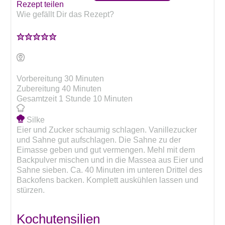
Rezept teilen
Wie gefällt Dir das Rezept?
Minuten
Vorbereitung
30
Minuten
Minuten
Zubereitung
40
Minuten
Stunde
Minuten
Gesamtzeit
1
Stunde
10
Minuten
Silke
Eier und Zucker schaumig schlagen. Vanillezucker
und Sahne gut aufschlagen. Die Sahne zu der
Eimasse geben und gut vermengen. Mehl mit dem
Backpulver mischen und in die Massea aus Eier und
Sahne sieben. Ca. 40 Minuten im unteren Drittel des
Backofens backen. Komplett auskühlen lassen und
stürzen.
Kochutensilien