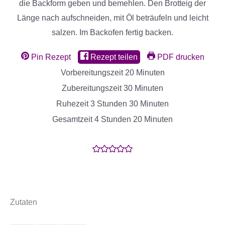
die Backform geben und bemehlen. Den Brotteig der
Länge nach aufschneiden, mit Öl beträufeln und leicht
salzen. Im Backofen fertig backen.
Pin Rezept
Rezept teilen
PDF drucken
Minuten
Vorbereitungszeit
20
Minuten
Minuten
Zubereitungszeit
30
Minuten
Stunden
Minuten
Ruhezeit
3
Stunden
30
Minuten
Stunden
Minuten
Gesamtzeit
4
Stunden
20
Minuten
Zutaten