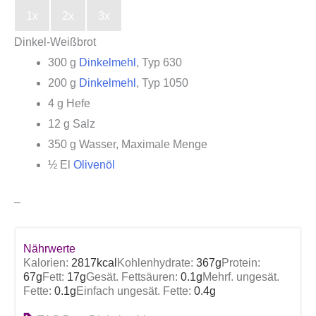
1x
2x
3x
Dinkel-Weißbrot
300
g
Dinkelmehl
,
Typ 630
200
g
Dinkelmehl
,
Typ 1050
4
g
Hefe
12
g
Salz
350
g
Wasser
,
Maximale Menge
½
El
Olivenöl
–
Nährwerte
Kalorien:
2817
kcal
Kohlenhydrate:
367
g
Protein:
67
g
Fett:
17
g
Gesät. Fettsäuren:
0.1
g
Mehrf. ungesät.
Fette:
0.1
g
Einfach ungesät. Fette:
0.4
g