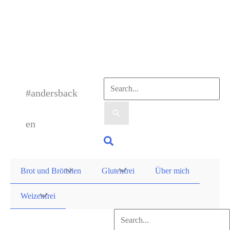
Zum
Inhalt
springen
Suchen
#andersback
nach:
en
Suchen
Brot und Brötchen
Glutenfrei
Über mich
Weizenfrei
Suchen