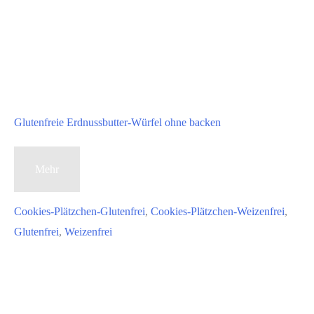
Glutenfreie Erdnussbutter-Würfel ohne backen
Glutenfreie
Mehr
Erdnussbutter-
Würfel
Cookies-Plätzchen-Glutenfrei
,
Cookies-Plätzchen-Weizenfrei
,
ohne
Glutenfrei
,
Weizenfrei
backen