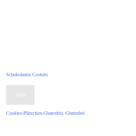
Schokoladen Cookies
Schokoladen
Mehr
Cookies
Cookies-Plätzchen-Glutenfrei
,
Glutenfrei