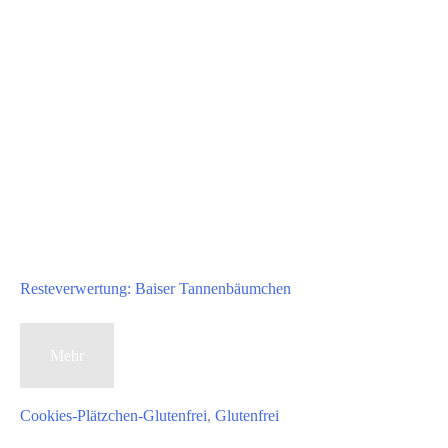
Resteverwertung: Baiser Tannenbäumchen
Resteverwertung:
Mehr
Baiser
Tannenbäumchen
Cookies-Plätzchen-Glutenfrei
,
Glutenfrei