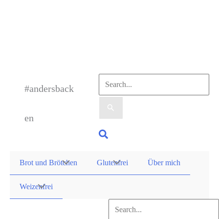
Zum
Inhalt
springen
Suchen
#andersback
nach:
en
Suchen
Brot und Brötchen
Glutenfrei
Über mich
Weizenfrei
Suchen