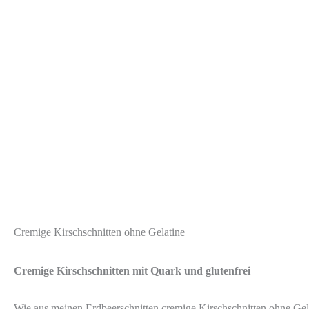
Cremige Kirschschnitten ohne Gelatine
Cremige Kirschschnitten mit Quark und glutenfrei
Wie aus meinen Erdbeerschnitten cremige Kirschschnitten ohne Gela