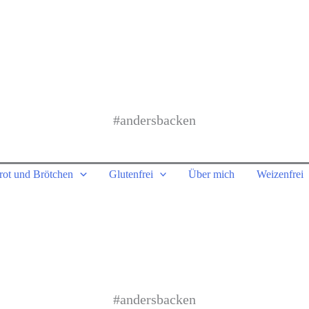
#andersbacken
rot und Brötchen
Glutenfrei
Über mich
Weizenfrei
#andersbacken